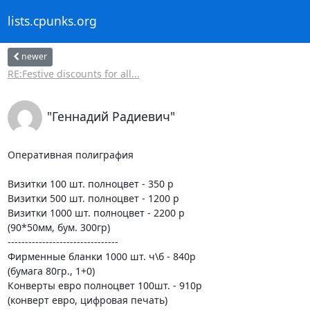
lists.cpunks.org
newer
RE:Festive discounts for all...
"Геннадий Радиевич"
Оперативная полиграфия

Визитки 100 шт. полноцвет - 350 р

Визитки 500 шт. полноцвет - 1200 р

Визитки 1000 шт. полноцвет - 2200 р

(90*50мм, бум. 300гр)

--------------------------------

Фирменные бланки 1000 шт. ч\б - 840р

(бумага 80гр., 1+0)

Конверты евро полноцвет 100шт. - 910р

(конверт евро, цифровая печать)
