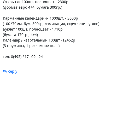
Открытки 100шт. полноцвет - 2300р

(формат евро 4+4, бумага 300гр.)

--------------------------------

Карманные календарики 1000шт. - 3600р

(100*70мм, бум. 300гр, ламинация, скругление углов)

Буклет 100шт. полноцвет - 1710р

(бумага 170гр., 4+4)

Календарь квартальный 100шт -12462р

(3 пружины, 1 рекламное поле)

тел: 8(495) 617--09   24
Reply