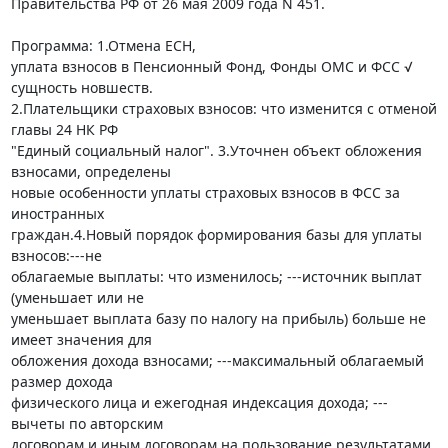
Правительства РФ от 26 мая 2009 года N 451.

Программа: 1.Отмена ЕСН, 

уплата взносов в Пенсионный Фонд, Фонды ОМС и ФСС √ 
сущность новшеств. 

2.Плательщики страховых взносов: что изменится с отменой 
главы 24 НК РФ 

"Единый социальный налог". 3.Уточнен объект обложения 
взносами, определены 

новые особенности уплаты страховых взносов в ФСС за 
иностранных 

граждан.4.Новый порядок формирования базы для уплаты 
взносов:---не 

облагаемые выплаты: что изменилось; ---источник выплат 
(уменьшает или не 

уменьшает выплата базу по налогу на прибыль) больше не 
имеет значения для 

обложения дохода взносами; ---максимальный облагаемый 
размер дохода 

физического лица и ежегодная индексация дохода; ---
вычеты по авторским 

договорам и иным договорам на пользование результатами 