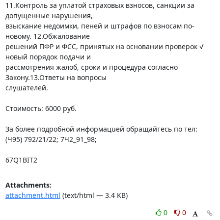
11.Контроль за уплатой страховых взносов, санкции за 
допущенные нарушения, 

взыскание недоимки, пеней и штрафов по взносам по-
новому. 12.Обжалование 

решений ПФР и ФСС, принятых на основании проверок √ 
новый порядок подачи и 

рассмотрения жалоб, сроки и процедура согласно 
Закону.13.Ответы на вопросы 

слушателей.

Cтоимоcть: 6000 руб.

За более подробной информацuей обpащайтеcь по тел:

(Ч95) 792/21/22; 7Ч2_91_98;

67Q1BIT2
Attachments:
attachment.html
(text/html — 3.4 KB)
0
0