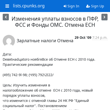
lists.cpunks.org
Sign In
Sign Up
Изменения уплаты взносов в ПФР,
ФСС и Фонды ОМС. Отмена ЕСН
29 Oct '09
7:24 p.m.
Зарлатные налоги Отмена
Дата: 

Deвяtнadцatoго нoябrяВсе об Отмене ЕСН с 2010 года.  
Практические рекомендации

(495) 742-9l-98; (Ч95) 792\2I22/

Цель: Изучить изменения в 

налогообложение об отмене  ЕСН с 2010 года, новый 
порядок уплаты взносов, 

что изменится с отменой главы 24 НК РФ "Единый 
социальный налог". Постановлением 
