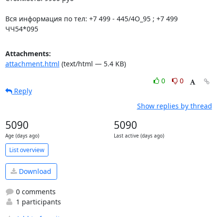
Вся информация по тел: +7 499 - 445/4О_95 ; +7 499 
ЧЧ54*095
Attachments:
attachment.html
(text/html — 5.4 KB)
0
0
Reply
Show replies by thread
5090
5090
Age (days ago)
Last active (days ago)
List overview
Download
0 comments
1 participants